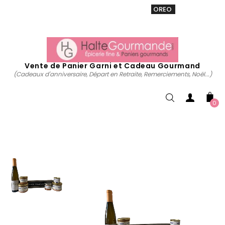
VENTE 20% sur tous. Utiliser le code
OREO
acheter
maintenant
Vente de Panier Garni et Cadeau Gourmand
(Cadeaux d'anniversaire, Départ en Retraite, Remerciements, Noël...)
0