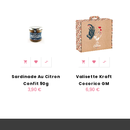
‹
›






Sardinade Au Citron
Valisette Kraft
Confit 90g
Cocorico GM
3,90 €
6,90 €