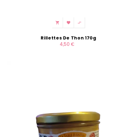



Rillettes De Thon 170g
4,50 €