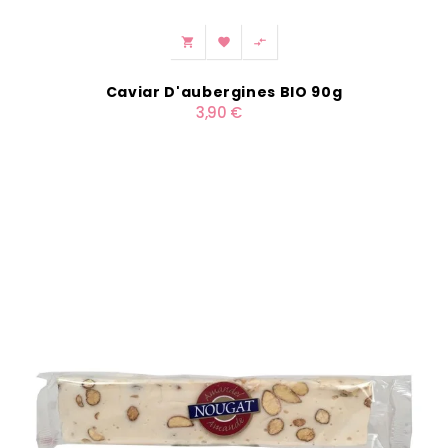



Caviar D'aubergines BIO 90g
3,90 €