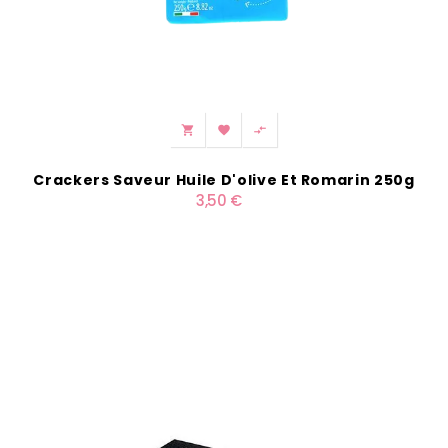



Crackers Saveur Huile D'olive Et Romarin 250g
3,50 €