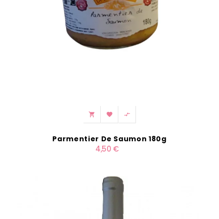



Parmentier De Saumon 180g
4,50 €