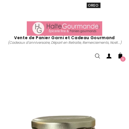
VENTE 20% sur tous. Utiliser le code
OREO
acheter
maintenant
Vente de Panier Garni et Cadeau Gourmand
(Cadeaux d'anniversaire, Départ en Retraite, Remerciements, Noël...)
0