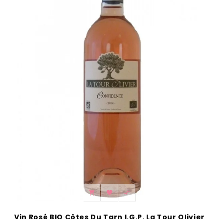



Vin Rosé BIO Côtes Du Tarn I.G.P. La Tour Olivier