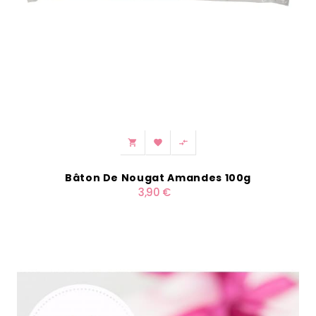



Bâton De Nougat Amandes 100g
3,90 €