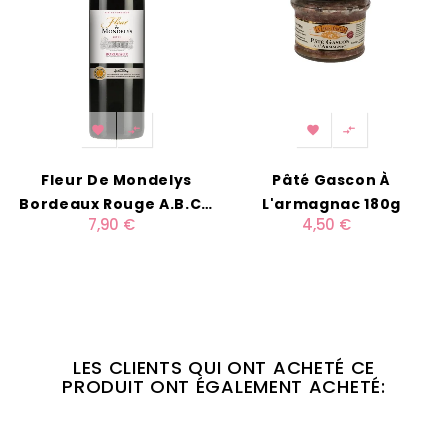




Fleur De Mondelys
Pâté Gascon À
Bordeaux Rouge A.B.C.*
L'armagnac 180g
7,90 €
4,50 €
75cl
LES CLIENTS QUI ONT ACHETÉ CE
PRODUIT ONT ÉGALEMENT ACHETÉ: