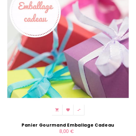



Panier Gourmand Emballage Cadeau
8,00 €