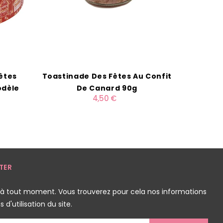
êtes
Toastinade Des Fêtes Au Confit
Boite M
odèle
De Canard 90g
J
4,50 €
TER
 à tout moment. Vous trouverez pour cela nos informations
d'utilisation du site.