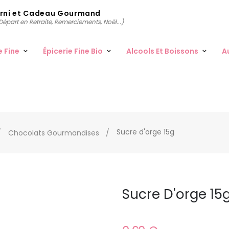
arni et Cadeau Gourmand
épart en Retraite, Remerciements, Noël...)
e Fine
Épicerie Fine Bio
Alcools Et Boissons
A
Sucre d'orge 15g
Chocolats Gourmandises
Sucre D'orge 15