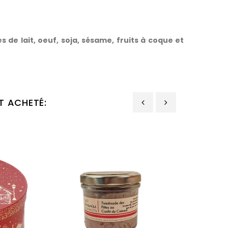
 de lait, oeuf, soja, sésame, fruits à coque et
T ACHETÉ:
‹
›