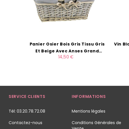
Panier Osier Bois Gris Tissu Gris
Vin Bl
Et Beige Avec Anses Grand
14,50 €
Modèle
SERVICE CLIENTS
INFORMATIONS
Tél: 03.20.78.72.08
Mentions légales
Contactez-nous
Conditions Générales de
Vente