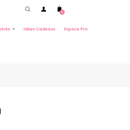
0
utres
Idées Cadeaux
Espace Pro
g