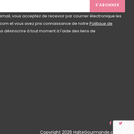
S'ABONNER
email, vous acceptez de recevoir par courrier électronique les
com et vous avez pris connaissance de notre
Politique de
s désinscrire à tout moment à l'aide des liens de
Faceboo
Twit
Copyright 2026 HalteGourmande.com ©