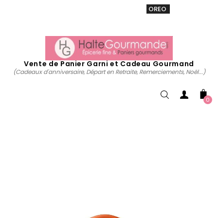
VENTE 20% sur tous. Utiliser le code
OREO
acheter
maintenant
Vente de Panier Garni et Cadeau Gourmand
(Cadeaux d'anniversaire, Départ en Retraite, Remerciements, Noël...)
0