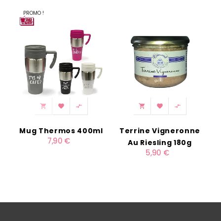
‹
›
PROMO !






Mug Thermos 400ml
Terrine Vigneronne
7,90 €
Au Riesling 180g
5,90 €