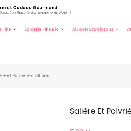
arni et Cadeau Gourmand
épart en Retraite, Remerciements, Noël...)
e Fine
Épicerie Fine Bio
Alcools Et Boissons
A
ère et Poivrière citations
Salière Et Poivri