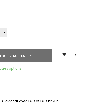


OUTER AU PANIER
utres options
100€ d'achat avec DPD et DPD Pickup