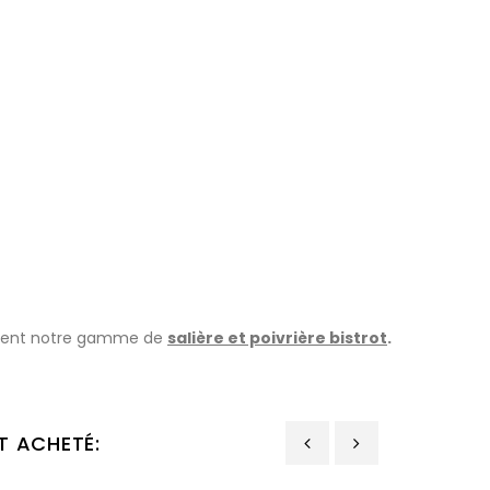
ment notre gamme de
salière et poivrière bistrot
.
T ACHETÉ:
‹
›