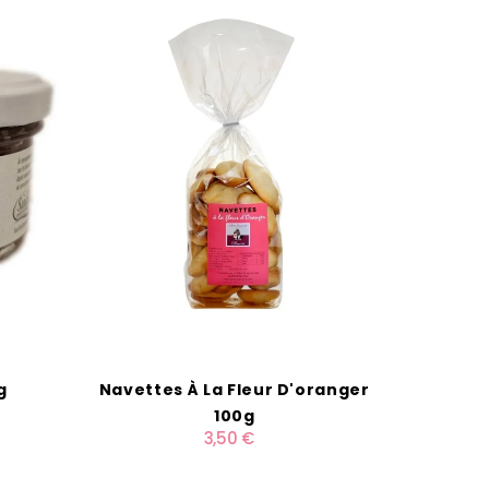
g
Navettes À La Fleur D'oranger
Délice 
100g
3,50 €