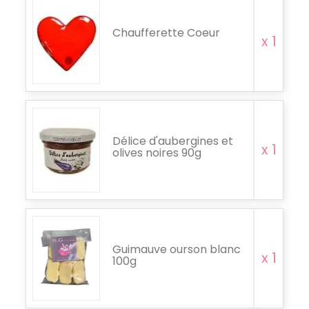
Chaufferette Coeur
x 1
Délice d'aubergines et
x 1
olives noires 90g
Guimauve ourson blanc
x 1
100g