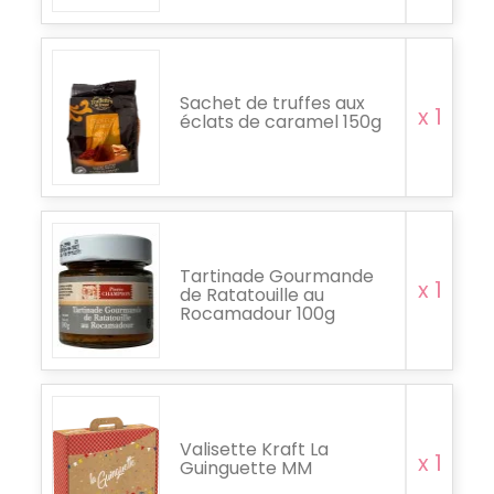
Sachet de truffes aux
x 1
éclats de caramel 150g
Tartinade Gourmande
x 1
de Ratatouille au
Rocamadour 100g
Valisette Kraft La
x 1
Guinguette MM