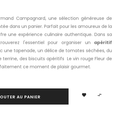
urmand Campagnard, une sélection généreuse de
ée dans un panier. Parfait pour les amoureux de la
offre une expérience culinaire authentique. Dans sa
 trouverez l'essentiel pour organiser un
apéritif
c une tapenade, un délice de tomates séchées, du
e terrine, des biscuits apéritifs
Le vin rouge Fleur de
itement ce moment de plaisir gourmet.


OUTER AU PANIER