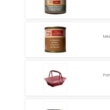
Méd
Pan