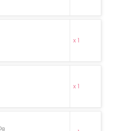
x 1
x 1
0g