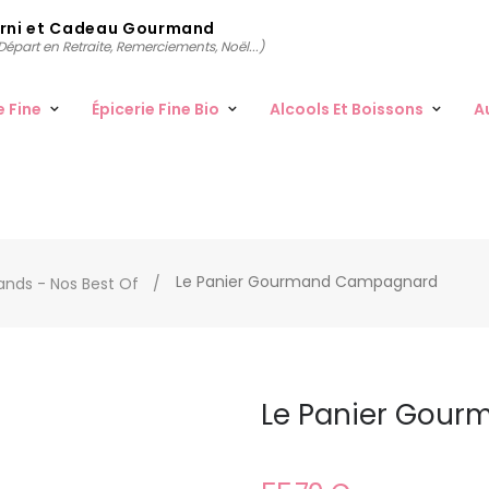
arni et Cadeau Gourmand
épart en Retraite, Remerciements, Noël...)
e Fine
Épicerie Fine Bio
Alcools Et Boissons
A
Le Panier Gourmand Campagnard
nds - Nos Best Of
Le Panier Gou