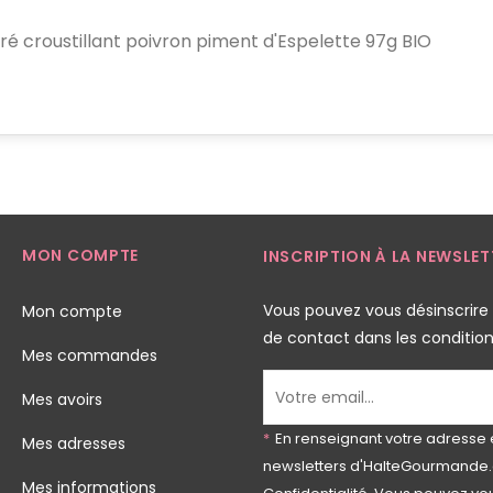
ré croustillant poivron piment d'Espelette 97g BIO
MON COMPTE
INSCRIPTION À LA NEWSLET
Vous pouvez vous désinscrire
Mon compte
de contact dans les conditions 
Mes commandes
Mes avoirs
*
En renseignant votre adresse 
Mes adresses
newsletters d'HalteGourmande.
Mes informations