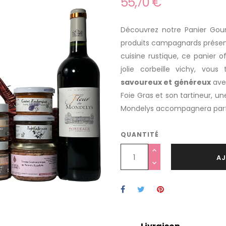
55,70 €
Découvrez notre Panier Go
produits campagnards présent
cuisine rustique, ce panier 
jolie corbeille vichy, vous
savoureux et généreux
ave
Foie Gras et son tartineur, un
Mondelys
accompagnera parfa
QUANTITÉ
AJ