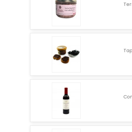
Ter
Tap
Com