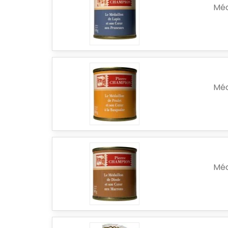
Méd
Méd
Méd