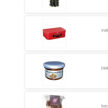
Val
Dél
Sac