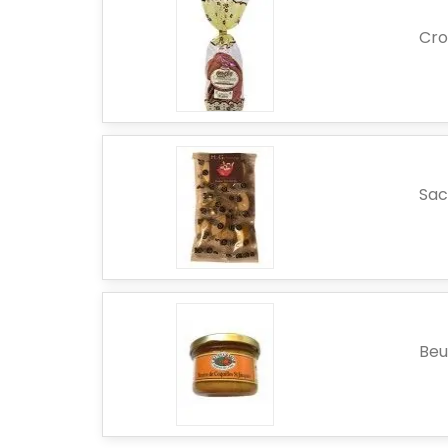
Cro
Sac
Beu