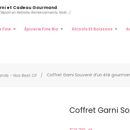
arni et Cadeau Gourmand
épart en Retraite, Remerciements, Noël...)
e Fine
Épicerie Fine Bio
Alcools Et Boissons
A
Coffret Garni Souvenir d'un été gourma
nds - Nos Best Of
Coffret Garni S