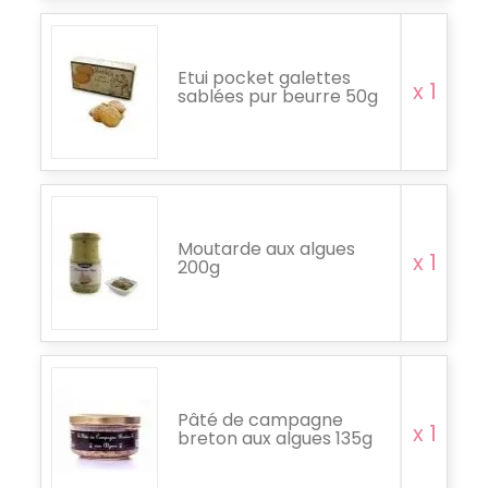
Etui pocket galettes
x 1
sablées pur beurre 50g
Moutarde aux algues
x 1
200g
Pâté de campagne
x 1
breton aux algues 135g