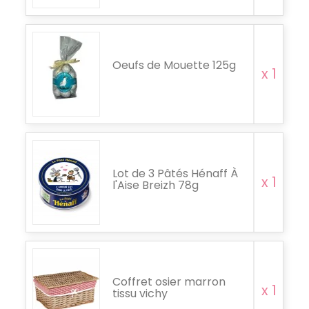
Oeufs de Mouette 125g
x 1
Lot de 3 Pâtés Hénaff À
x 1
l'Aise Breizh 78g
Coffret osier marron
x 1
tissu vichy