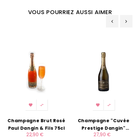
VOUS POURRIEZ AUSSI AIMER
‹
›




Champagne Brut Rosé
Champagne "Cuvée
Paul Dangin & Fils 75cl
Prestige Dangin"
22,90 €
27,90 €
Millésimé 75cl