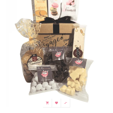


