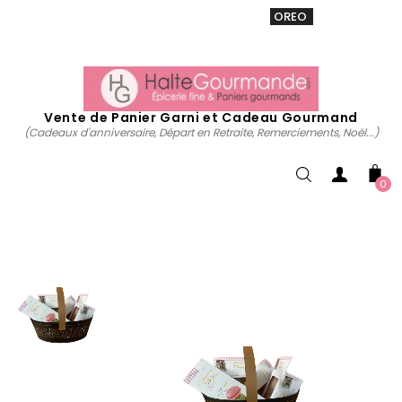
VENTE 20% sur tous. Utiliser le code
OREO
acheter
maintenant
Vente de Panier Garni et Cadeau Gourmand
(Cadeaux d'anniversaire, Départ en Retraite, Remerciements, Noël...)
0