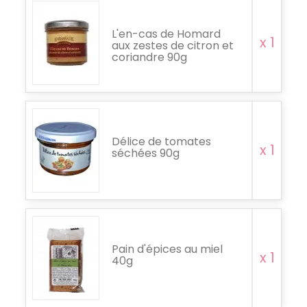
L'en-cas de Homard
x 1
aux zestes de citron et
coriandre 90g
Délice de tomates
x 1
séchées 90g
Pain d'épices au miel
x 1
40g