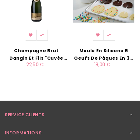




Champagne Brut
Moule En Silicone 5
Dangin Et Fils "Cuvée
Oeufs De Pâques En 3D
22,50 €
18,00 €
Carte Or" 75cl
Lékué
SERVICE CLIENTS

INFORMATIONS
