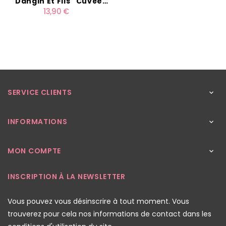
Dangin Et Fils "Cuvée
13,90 €
Carte Or" 37,5cl
SERVICE CLIENTS

INFORMATIONS

MON COMPTE

INSCRIPTION À LA NEWSLETTER
Vous pouvez vous désinscrire à tout moment. Vous
trouverez pour cela nos informations de contact dans les