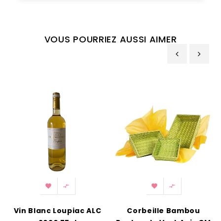
VOUS POURRIEZ AUSSI AIMER
‹
›




Vin Blanc Loupiac ALC
Corbeille Bambou