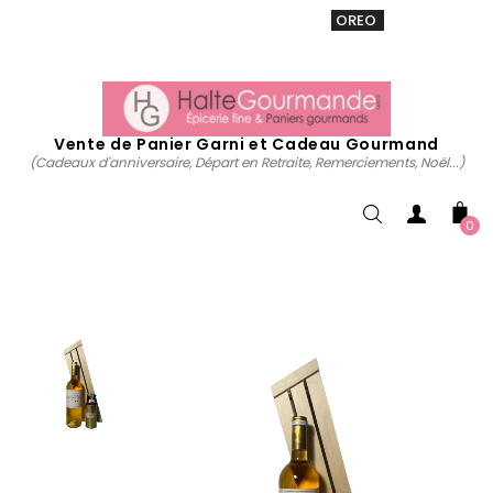
VENTE 20% sur tous. Utiliser le code
OREO
acheter
maintenant
Vente de Panier Garni et Cadeau Gourmand
(Cadeaux d'anniversaire, Départ en Retraite, Remerciements, Noël...)
0