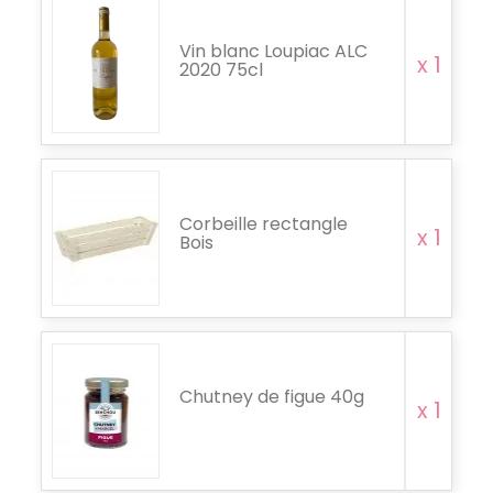
Vin blanc Loupiac ALC
x 1
2020 75cl
Corbeille rectangle
x 1
Bois
Chutney de figue 40g
x 1