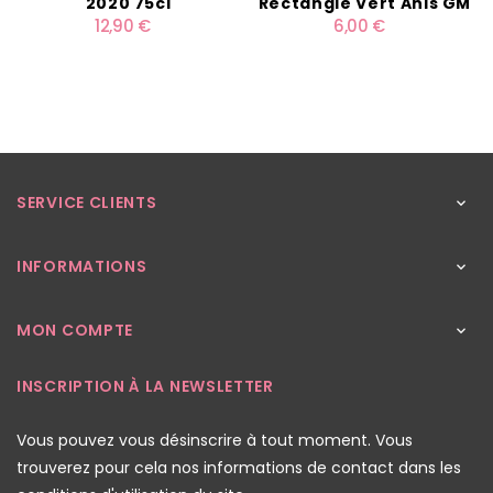
2020 75cl
Rectangle Vert Anis GM
12,90 €
6,00 €
SERVICE CLIENTS

INFORMATIONS

MON COMPTE

INSCRIPTION À LA NEWSLETTER
Vous pouvez vous désinscrire à tout moment. Vous
trouverez pour cela nos informations de contact dans les