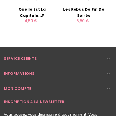
Quelle Est La
Les Rébus De Fin De
C
Capitale...?
Soirée
4,50 €
6,50 €
SERVICE CLIENTS

INFORMATIONS

MON COMPTE

INSCRIPTION À LA NEWSLETTER
Vous pouvez vous désinscrire à tout moment. Vous