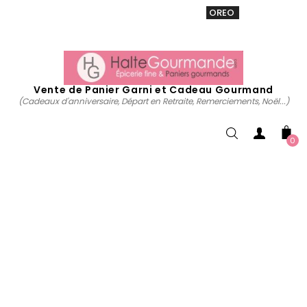
VENTE 20% sur tous. Utiliser le code
OREO
acheter
maintenant
Vente de Panier Garni et Cadeau Gourmand
(Cadeaux d'anniversaire, Départ en Retraite, Remerciements, Noël...)
0