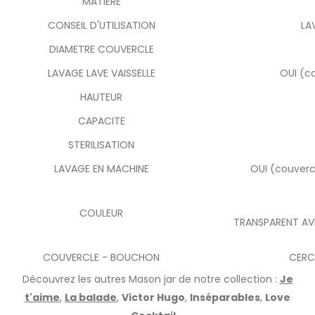
MATIERE
CONSEIL D'UTILISATION
LA
DIAMETRE COUVERCLE
LAVAGE LAVE VAISSELLE
OUI (c
HAUTEUR
CAPACITE
STERILISATION
LAVAGE EN MACHINE
OUI (couverc
COULEUR
TRANSPARENT AVE
COUVERCLE - BOUCHON
CERC
Découvrez les autres Mason jar de notre collection :
Je
t'aime
,
La balade
,
Victor Hugo
,
Inséparables
,
Love