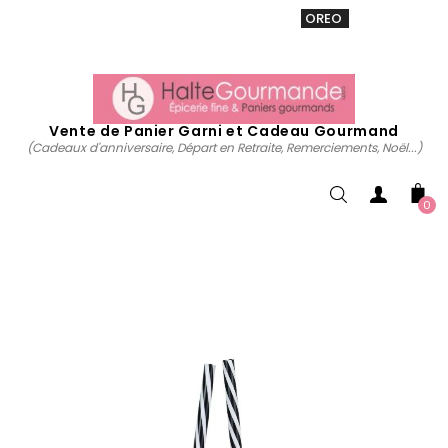
VENTE 20% sur tous. Utiliser le code
OREO
acheter
maintenant
Vente de Panier Garni et Cadeau Gourmand
(Cadeaux d'anniversaire, Départ en Retraite, Remerciements, Noël...)
0