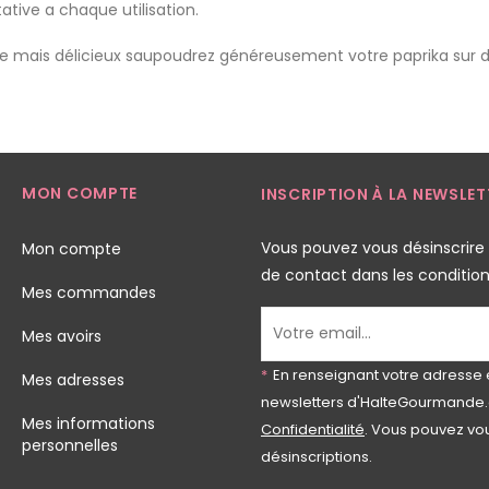
tive a chaque utilisation.
ple mais délicieux saupoudrez généreusement votre paprika sur 
MON COMPTE
INSCRIPTION À LA NEWSLET
Vous pouvez vous désinscrire
Mon compte
de contact dans les conditions 
Mes commandes
Mes avoirs
*
En renseignant votre adresse 
Mes adresses
newsletters d'HalteGourmande.
Mes informations
Confidentialité
. Vous pouvez vou
personnelles
désinscriptions.