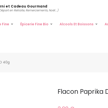
arni et Cadeau Gourmand
épart en Retraite, Remerciements, Noël...)
e Fine
Épicerie Fine Bio
Alcools Et Boissons
A
IO 40g
Flacon Paprika 