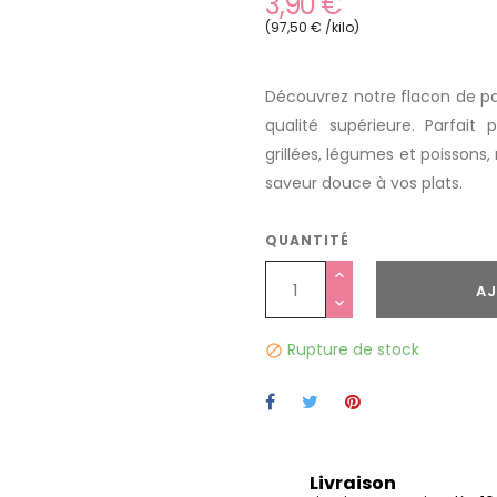
3,90 €
(97,50 € /kilo)
Découvrez notre flacon de pa
qualité supérieure. Parfait
grillées, légumes et poissons
saveur douce à vos plats.
QUANTITÉ
AJ
Rupture de stock

Livraison