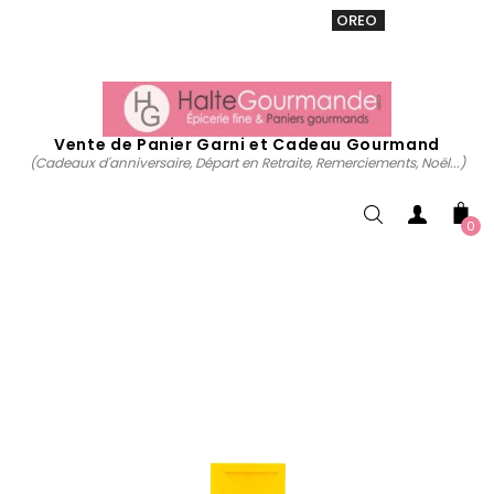
VENTE 20% sur tous. Utiliser le code
OREO
acheter
maintenant
Vente de Panier Garni et Cadeau Gourmand
(Cadeaux d'anniversaire, Départ en Retraite, Remerciements, Noël...)
0