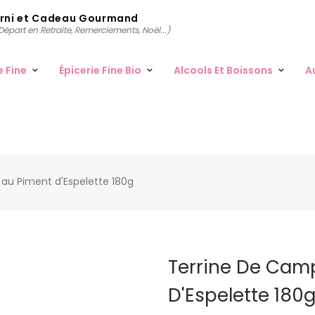
arni et Cadeau Gourmand
épart en Retraite, Remerciements, Noël...)
e Fine
Épicerie Fine Bio
Alcools Et Boissons
A
au Piment d'Espelette 180g
Terrine De Cam
D'Espelette 180