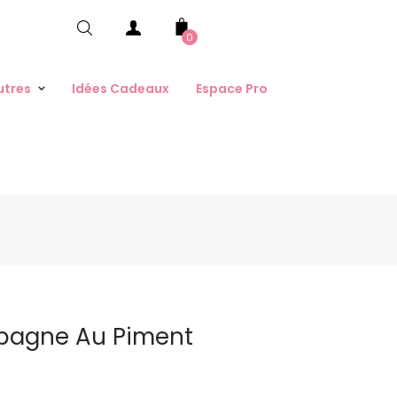
0
utres
Idées Cadeaux
Espace Pro
pagne Au Piment
g