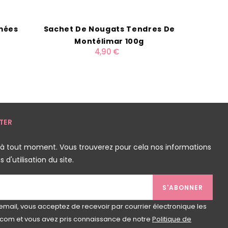
umées
Sachet De Nougats Tendres De
Panier Os
Montélimar 100g
Et Be
4,90 €
TER
 à tout moment. Vous trouverez pour cela nos informations
d'utilisation du site.
S'ABONNER
email, vous acceptez de recevoir par courrier électronique les
com et vous avez pris connaissance de notre
Politique de