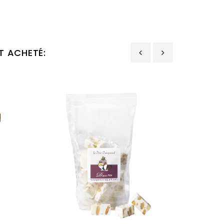
T ACHETÉ:
‹
›