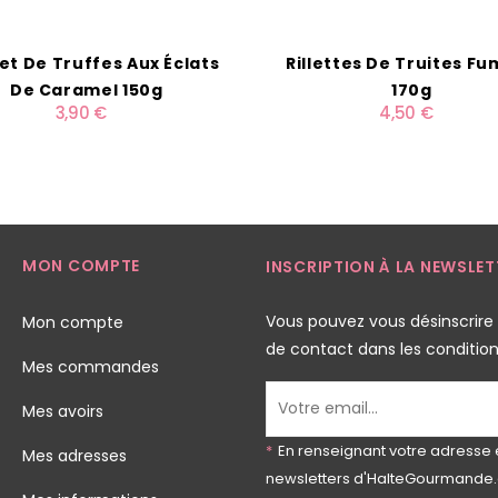
et De Truffes Aux Éclats
Rillettes De Truites F
De Caramel 150g
170g
3,90 €
4,50 €
MON COMPTE
INSCRIPTION À LA NEWSLET
Vous pouvez vous désinscrire
Mon compte
de contact dans les conditions 
Mes commandes
Mes avoirs
*
En renseignant votre adresse 
Mes adresses
newsletters d'HalteGourmande.