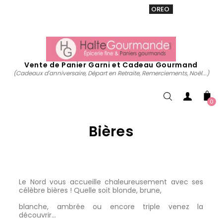
VENTE 20% sur tous. Utiliser le code
OREO
acheter
maintenant
Vente de Panier Garni et Cadeau Gourmand
(Cadeaux d'anniversaire, Départ en Retraite, Remerciements, Noël...)
0
Bières
Le
Nord
vous accueille chaleureusement avec ses
célèbre bières ! Quelle soit blonde, brune,
blanche, ambrée ou encore triple venez la
découvrir...