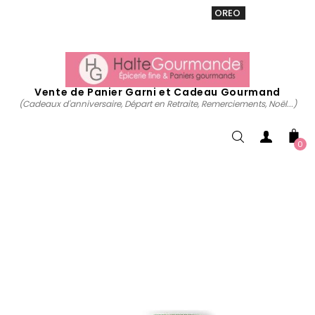
VENTE 20% sur tous. Utiliser le code
OREO
acheter
maintenant
Vente de Panier Garni et Cadeau Gourmand
(Cadeaux d'anniversaire, Départ en Retraite, Remerciements, Noël...)
0