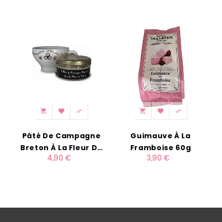
‹
›






Pâté De Campagne
Guimauve À La
Breton À La Fleur De
Framboise 60g
4,90 €
3,90 €
Sel 135g