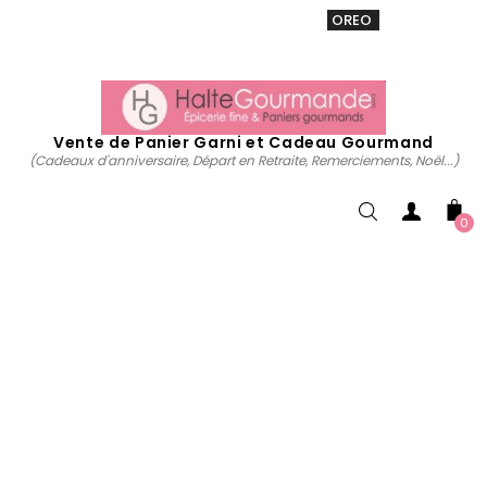
VENTE 20% sur tous. Utiliser le code
OREO
acheter
maintenant
Vente de Panier Garni et Cadeau Gourmand
(Cadeaux d'anniversaire, Départ en Retraite, Remerciements, Noël...)
0